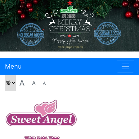
Menu
A
A
A